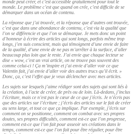
monde peut créer, et c’est accessible gratuitement pour tout le
monde. Le problème c’est que quand on crée, c’est difficile de se
démarquer dans un océan de contenu.
La réponse que j’ai trouvée, et la réponse que d’autres ont trouvée,
c’est que dans une abondance de contenu, c’est via la qualité que
l’on se différencie et que l’on se démarque. Je mets donc un point
d’honneur à écrire des articles qui sont longs, parfois même trop
longs, j’en suis conscient, mais qui témoignent d’une envie de faire
de la qualité, d’une envie de ne pas m’arrêter à la surface, d’aller
beaucoup plus loin que le reste. J’ai envie que chaque lecteur se
dise « wow, c’est un vrai article, on ne trouve pas souvent des
comme celui-ci ! Ça m’inspire et j’ai envie d’aller voir ce que
Valentin fait, j’ai envie d’aller voir des autres trucs qu’il écrit. »
Donc, ça, c’est l’effet que je veux déclencher avec mes articles.
Les sujets sur lesquels j’aime rédiger sont des sujets qui sont liés à
la création, à l’acte de créer, de près ou de loin. Là-dedans, j’inclus
l’écriture, mais ce n’est pas le cœur de ce que j’écris. Je n’écris pas
que des articles sur l’écriture ; j’écris des articles sur le fait de créer
au sens large, et tout ce que ça implique. Par exemple, j’écris sur
comment on se positionne, comment on combat avec ses propres
doutes, ses propres difficultés, comment est-ce que l’on progresse,
comment est-ce que l’on fait pour asseoir ses créations dans le
temps, comment est-ce que l’on fait pour être régulier, pour être