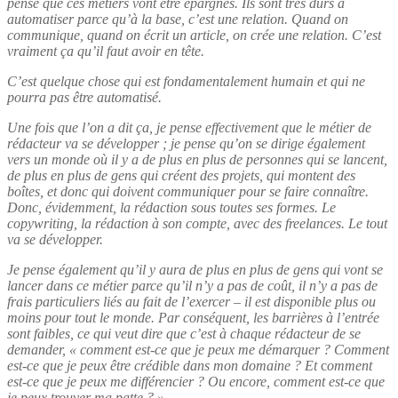
pense que ces métiers vont être épargnés. Ils sont très durs à
automatiser parce qu’à la base, c’est une relation. Quand on
communique, quand on écrit un article, on crée une relation. C’est
vraiment ça qu’il faut avoir en tête.
C’est quelque chose qui est fondamentalement humain et qui ne
pourra pas être automatisé.
Une fois que l’on a dit ça, je pense effectivement que le métier de
rédacteur va se développer ; je pense qu’on se dirige également
vers un monde où il y a de plus en plus de personnes qui se lancent,
de plus en plus de gens qui créent des projets, qui montent des
boîtes, et donc qui doivent communiquer pour se faire connaître.
Donc, évidemment, la rédaction sous toutes ses formes. Le
copywriting, la rédaction à son compte, avec des freelances. Le tout
va se développer.
Je pense également qu’il y aura de plus en plus de gens qui vont se
lancer dans ce métier parce qu’il n’y a pas de coût, il n’y a pas de
frais particuliers liés au fait de l’exercer – il est disponible plus ou
moins pour tout le monde. Par conséquent, les barrières à l’entrée
sont faibles, ce qui veut dire que c’est à chaque rédacteur de se
demander, « comment est-ce que je peux me démarquer ? Comment
est-ce que je peux être crédible dans mon domaine ? Et
c
omment
est-ce que je peux me différencier ? Ou encore, comment est-ce que
je peux trouver ma patte ? »