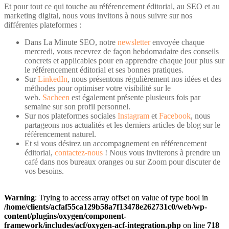
Et pour tout ce qui touche au référencement éditorial, au SEO et au
marketing digital, nous vous invitons à nous suivre sur nos
différentes plateformes :
Dans La Minute SEO, notre
newsletter
envoyée chaque
mercredi, vous recevrez de façon hebdomadaire des conseils
concrets et applicables pour en apprendre chaque jour plus sur
le référencement éditorial et ses bonnes pratiques.
Sur
LinkedIn
, nous présentons régulièrement nos idées et des
méthodes pour optimiser votre visibilité sur le
web.
Sacheen
est également présente plusieurs fois par
semaine sur son profil personnel.
Sur nos plateformes sociales
Instagram
et
Facebook
, nous
partageons nos actualités et les derniers articles de blog sur le
référencement naturel.
Et si vous désirez un accompagnement en référencement
éditorial,
contactez-nous
! Nous vous inviterons à prendre un
café dans nos bureaux oranges ou sur Zoom pour discuter de
vos besoins.
Warning
: Trying to access array offset on value of type bool in
/home/clients/acfaf55ca129b58a7f13478e262731c0/web/wp-
content/plugins/oxygen/component-
framework/includes/acf/oxygen-acf-integration.php
on line
718