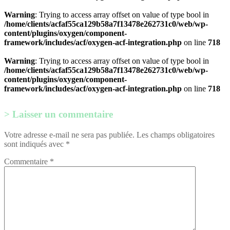
Warning
: Trying to access array offset on value of type bool in
/home/clients/acfaf55ca129b58a7f13478e262731c0/web/wp-
content/plugins/oxygen/component-
framework/includes/acf/oxygen-acf-integration.php
on line
718
Warning
: Trying to access array offset on value of type bool in
/home/clients/acfaf55ca129b58a7f13478e262731c0/web/wp-
content/plugins/oxygen/component-
framework/includes/acf/oxygen-acf-integration.php
on line
718
Laisser un commentaire
Votre adresse e-mail ne sera pas publiée.
Les champs obligatoires
sont indiqués avec
*
Commentaire
*