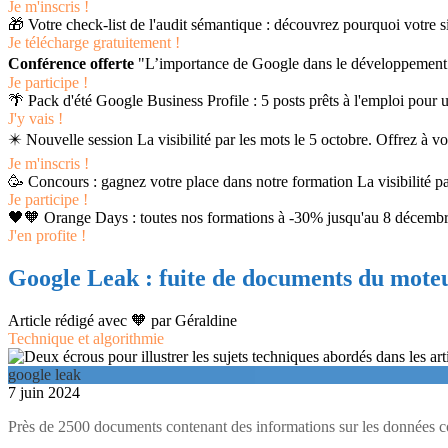
Je m'inscris !
🎁 Votre check-list de l'audit sémantique : découvrez pourquoi votre sit
Je télécharge gratuitement !
Conférence offerte
"L’importance de Google dans le développement de
Je participe !
🌴 Pack d'été Google Business Profile : 5 posts prêts à l'emploi pour
J'y vais !
✴️ Nouvelle session La visibilité par les mots le 5 octobre. Offrez à vot
Je m'inscris !
🥳 Concours : gagnez votre place dans notre formation La visibilité p
Je participe !
🖤🧡 Orange Days : toutes nos formations à -30% jusqu'au 8 dé
J'en profite !
Google Leak : fuite de documents du mote
Article rédigé avec 🧡 par
Géraldine
Technique et algorithmie
google leak
7 juin 2024
Près de 2500 documents contenant des informations sur les données co