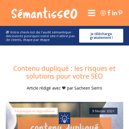
🎁 Votre check-list de l'audit sémantique :
Je télécharge
découvrez pourquoi votre site n'attire pas
gratuitement !
de clients, étape par étape
Contenu dupliqué : les risques et
solutions pour votre SEO
Article rédigé avec 🧡 par
Sacheen Sierro
Technique et algorithmie
9 février 2021
contenu dupliqué