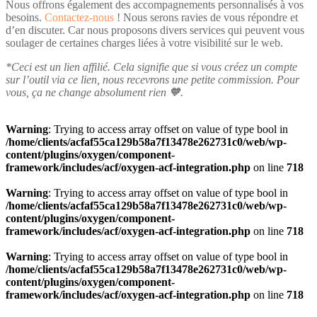
Nous offrons également des accompagnements personnalisés à vos
besoins.
Contactez-nous
! Nous serons ravies de vous répondre et
d’en discuter. Car nous proposons divers services qui peuvent vous
soulager de certaines charges liées à votre visibilité sur le web.
*Ceci est un lien affilié. Cela signifie que si vous créez un compte
sur l’outil via ce lien, nous recevrons une petite commission. Pour
vous, ça ne change absolument rien 🧡.
Warning
: Trying to access array offset on value of type bool in
/home/clients/acfaf55ca129b58a7f13478e262731c0/web/wp-
content/plugins/oxygen/component-
framework/includes/acf/oxygen-acf-integration.php
on line
718
Warning
: Trying to access array offset on value of type bool in
/home/clients/acfaf55ca129b58a7f13478e262731c0/web/wp-
content/plugins/oxygen/component-
framework/includes/acf/oxygen-acf-integration.php
on line
718
Warning
: Trying to access array offset on value of type bool in
/home/clients/acfaf55ca129b58a7f13478e262731c0/web/wp-
content/plugins/oxygen/component-
framework/includes/acf/oxygen-acf-integration.php
on line
718