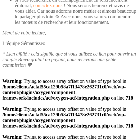
éditorial,
contactez-nous
! Nous serons heureux et ravis de
vous aider. Car nous adorons notre métier et aimons beaucoup
le partager plus loin ☺️ Avec nous, vous saurez comprendre
les moteurs de recherche et leur fonctionnement.
Merci de votre lecture,
L’équipe Sémantisseo
* Lien affilié : cela signifie que si vous utilisez ce lien pour ouvrir un
compte Brevo gratuit ou payant, nous recevrons une petite
commission 🧡
Warning
: Trying to access array offset on value of type bool in
/home/clients/acfaf55ca129b58a7f13478e262731c0/web/wp-
content/plugins/oxygen/component-
framework/includes/acf/oxygen-acf-integration.php
on line
718
Warning
: Trying to access array offset on value of type bool in
/home/clients/acfaf55ca129b58a7f13478e262731c0/web/wp-
content/plugins/oxygen/component-
framework/includes/acf/oxygen-acf-integration.php
on line
718
Warning
: Trying to access array offset on value of type bool in