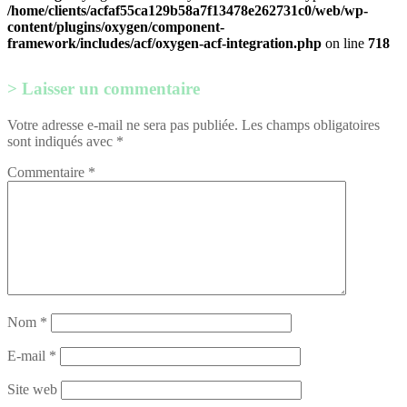
/home/clients/acfaf55ca129b58a7f13478e262731c0/web/wp-
content/plugins/oxygen/component-
framework/includes/acf/oxygen-acf-integration.php
on line
718
Laisser un commentaire
Votre adresse e-mail ne sera pas publiée.
Les champs obligatoires
sont indiqués avec
*
Commentaire
*
Nom
*
E-mail
*
Site web