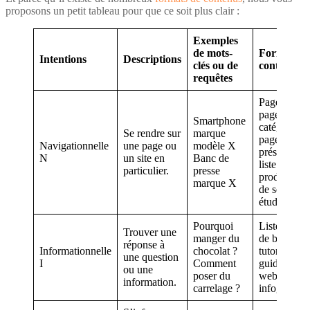
proposons un petit tableau pour que ce soit plus clair :
Exemples
de mots-
Formats d
Intentions
Descriptions
clés ou de
contenus
requêtes
Page accuei
page
Smartphone
catégorie,
Se rendre sur
marque
page de
Navigationnelle
une page ou
modèle X
présentation
N
un site en
Banc de
liste de
particulier.
presse
produits et
marque X
de services,
étude de ca
Pourquoi
Liste, articl
Trouver une
manger du
de blog,
réponse à
Informationnelle
chocolat ?
tutoriel,
une question
I
Comment
guide,
ou une
poser du
webinaire,
information.
carrelage ?
infographie