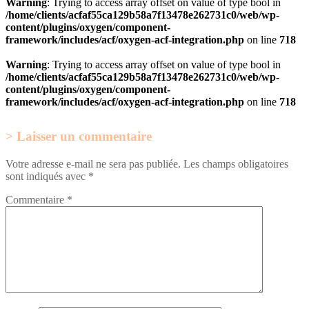
Warning
: Trying to access array offset on value of type bool in
/home/clients/acfaf55ca129b58a7f13478e262731c0/web/wp-
content/plugins/oxygen/component-
framework/includes/acf/oxygen-acf-integration.php
on line
718
Warning
: Trying to access array offset on value of type bool in
/home/clients/acfaf55ca129b58a7f13478e262731c0/web/wp-
content/plugins/oxygen/component-
framework/includes/acf/oxygen-acf-integration.php
on line
718
Laisser un commentaire
Votre adresse e-mail ne sera pas publiée.
Les champs obligatoires
sont indiqués avec
*
Commentaire
*