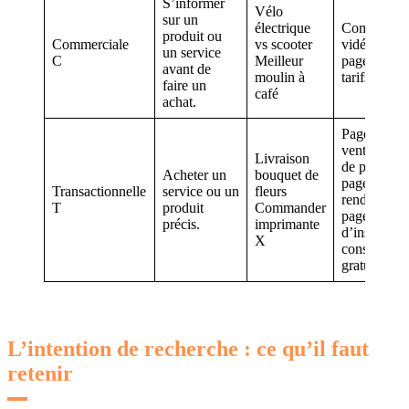
S’informer
Vélo
sur un
électrique
Comparatif
produit ou
Commerciale
vs scooter
vidéo démo
un service
C
Meilleur
page de
avant de
moulin à
tarifs
faire un
café
achat.
Page de
vente, page
Livraison
de produit,
Acheter un
bouquet de
page de
Transactionnelle
service ou un
fleurs
rendez-vou
T
produit
Commander
page
précis.
imprimante
d’inscriptio
X
consultatio
gratuite
L’intention de recherche : ce qu’il faut
retenir