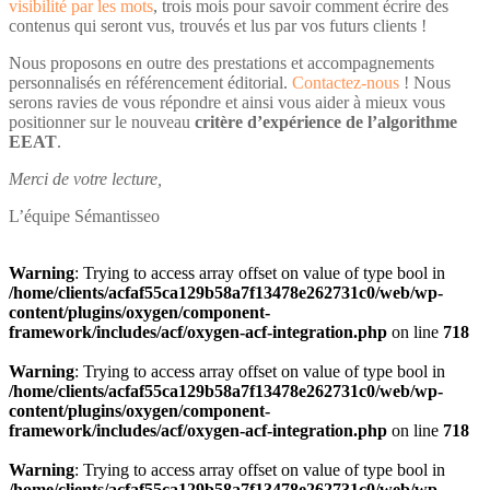
visibilité par les mots
, trois mois pour savoir comment écrire des
contenus qui seront vus, trouvés et lus par vos futurs clients !
Nous proposons en outre des prestations et accompagnements
personnalisés en référencement éditorial.
Contactez-nous
! Nous
serons ravies de vous répondre et ainsi vous aider à mieux vous
positionner sur le nouveau
critère d’expérience de l’algorithme
EEAT
.
Merci de votre lecture,
L’équipe Sémantisseo
Warning
: Trying to access array offset on value of type bool in
/home/clients/acfaf55ca129b58a7f13478e262731c0/web/wp-
content/plugins/oxygen/component-
framework/includes/acf/oxygen-acf-integration.php
on line
718
Warning
: Trying to access array offset on value of type bool in
/home/clients/acfaf55ca129b58a7f13478e262731c0/web/wp-
content/plugins/oxygen/component-
framework/includes/acf/oxygen-acf-integration.php
on line
718
Warning
: Trying to access array offset on value of type bool in
/home/clients/acfaf55ca129b58a7f13478e262731c0/web/wp-