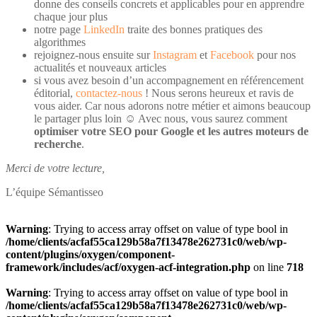
donne des conseils concrets et applicables pour en apprendre
chaque jour plus
notre page
LinkedIn
traite des bonnes pratiques des
algorithmes
rejoignez-nous ensuite sur
Instagram
et
Facebook
pour nos
actualités et nouveaux articles
si vous avez besoin d’un accompagnement en référencement
éditorial,
contactez-nous
! Nous serons heureux et ravis de
vous aider. Car nous adorons notre métier et aimons beaucoup
le partager plus loin ☺️ Avec nous, vous saurez comment
optimiser votre SEO pour Google et les autres moteurs de
recherche
.
Merci de votre lecture,
L’équipe Sémantisseo
Warning
: Trying to access array offset on value of type bool in
/home/clients/acfaf55ca129b58a7f13478e262731c0/web/wp-
content/plugins/oxygen/component-
framework/includes/acf/oxygen-acf-integration.php
on line
718
Warning
: Trying to access array offset on value of type bool in
/home/clients/acfaf55ca129b58a7f13478e262731c0/web/wp-