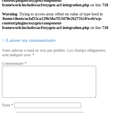
content/plugins/oxygen/component-
framework/includes/acf/oxygen-acf-integration.php
on line
718
Warning
: Trying to access array offset on value of type bool in
/home/clients/acfaf55ca129b58a7f13478e262731c0/web/wp-
content/plugins/oxygen/component-
framework/includes/acf/oxygen-acf-integration.php
on line
718
Laisser un commentaire
Votre adresse e-mail ne sera pas publiée.
Les champs obligatoires
sont indiqués avec
*
Commentaire
*
Nom
*